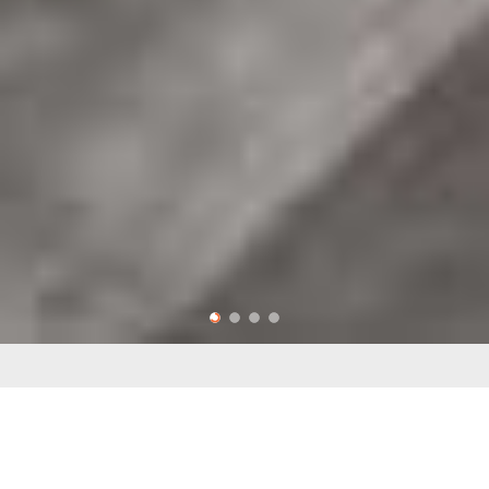
THIẾT KẾ THI CÔNG HẦM RƯỢU
VANG