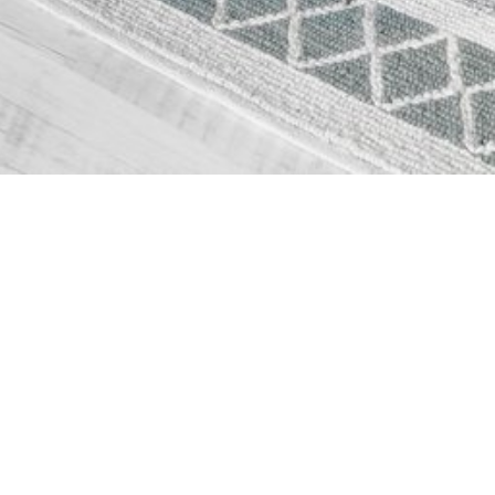
TỦ QUẦN ÁO HIỆN ĐẠI P03
MÔ TẢ
HÌNH ẢNH
TỦ QUẦN ÁO HIỆN ĐẠI P03