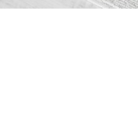
NỘI THẤT NHÀ PHỐ NINH HÒA
MÔ TẢ
HÌNH ẢNH
NỘI THẤT NHÀ PHỐ NINH HÒA
Nội thất Ninh Hòa: 90 Tân Định, P. Ninh Hiệp, Tx Ninh
Hòa (CĐT: A Hào).
Căn hộ bao gồm Phòng khách, phòng bếp, 2 phòng ngủ,
không gian thưa giãn. Phòng khách và bếp thiết kế liên
thông được ngăn cách đơn giản bằng kệ rượu kết hợp
trang trí. 2 Phòng ngủ thiết kế tối giản, hiện đại và đầy đủ
công năng.